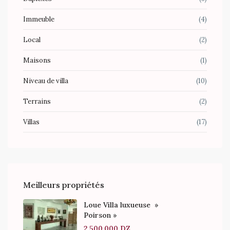
Immeuble
(4)
Local
(2)
Maisons
(1)
Niveau de villa
(10)
Terrains
(2)
Villas
(17)
Meilleurs propriétés
Loue Villa luxueuse »
Poirson »
2,500,000 DZ