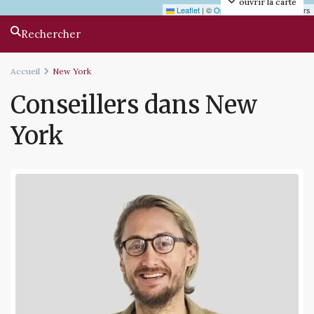
ouvrir la carte
Leaflet
|
©
OpenStreetMap
contributors
Rechercher
Accueil
New York
Conseillers dans New
York