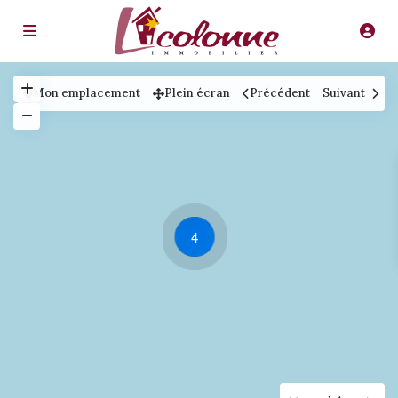
Mon emplacement
Plein écran
Précédent
Suivant
4