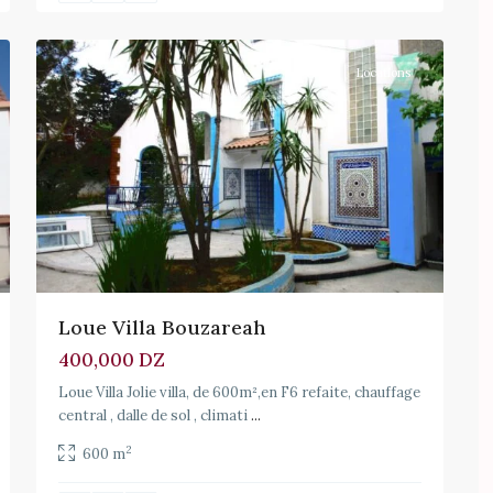
15
Locations
Loue Villa Bouzareah
400,000 DZ
Loue Villa Jolie villa, de 600m²,en F6 refaite, chauffage
central , dalle de sol , climati
...
2
600 m