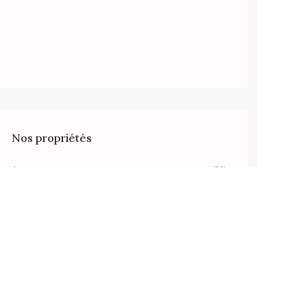
Nos propriétés
Appartements
(38)
Bureaux
(1)
Duplexes
(3)
Immeuble
(4)
Local
(2)