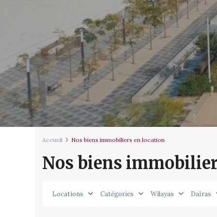
Accueil
Nos biens immobiliers en location
Nos biens immobilier
Locations
Catégories
Wilayas
Daïras
El
13
Biar