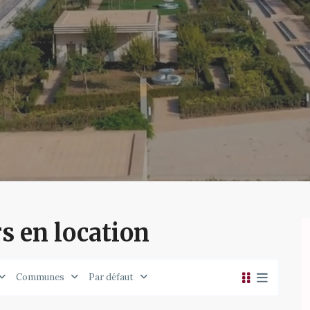
s en location
Communes
Par défaut
9
Draria