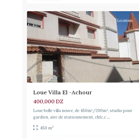
14
Achour
Locations
Loue Villa El -Achour
400,000 DZ
Loue belle villa neuve, de 450m²/200m², studio pour
gardien, aire de stationnement, chfc,c
...
2
450 m