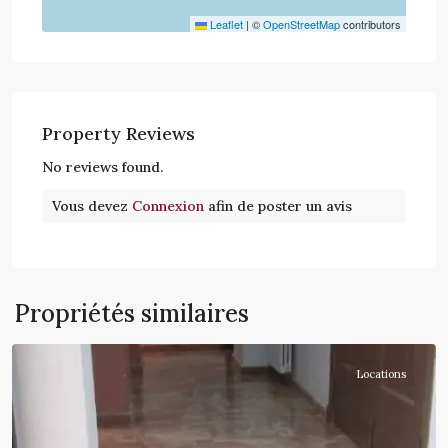
Leaflet
|
©
OpenStreetMap
contributors
Property Reviews
No reviews found.
Vous devez
Connexion
afin de poster un avis
Propriétés similaires
Hydra
Locations