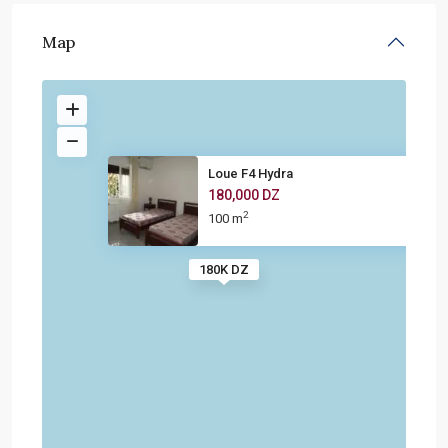
Map
Loue F4 Hydra
180,000 DZ
2
100 m
180K DZ