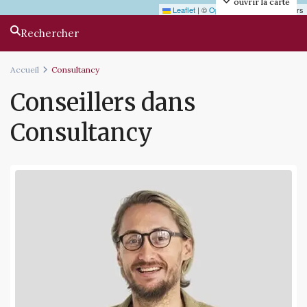
ouvrir la carte
Leaflet
|
©
OpenStreetMap
contributors
Rechercher
Accueil
Consultancy
Conseillers dans
Consultancy