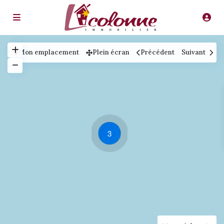
Mon emplacement
Plein écran
Précédent
Suivant
3