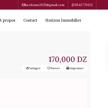
lacolonne2025@gmail.com
0542770323
A propos
Contact
Horizon Immobilier
170,000 DZ
Partager
Favori
Imprimer