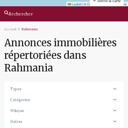
ouvrir la carte
Leaflet
|
©
OpenStreetMap
contributors
Rechercher
Accueil
Rahmania
Annonces immobilières
répertoriées dans
Rahmania
Types
Catégories
Wilayas
Daïras