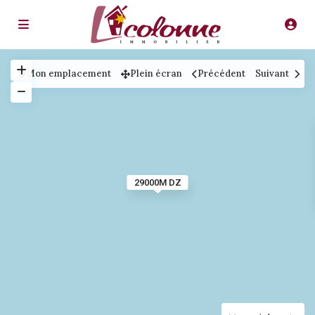
Mon emplacement
Plein écran
Précédent
Suivant
29000M DZ