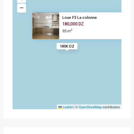
Loue F3 La colonne
180,000 DZ
2
95 m
180K DZ
Leaflet
|
©
OpenStreetMap
contributors