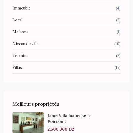
Immeuble
(4)
Local
(2)
Maisons
(1)
Niveau de villa
(10)
Terrains
(2)
Villas
(17)
Meilleurs propriétés
Loue Villa luxueuse »
Poirson »
2,500,000 DZ