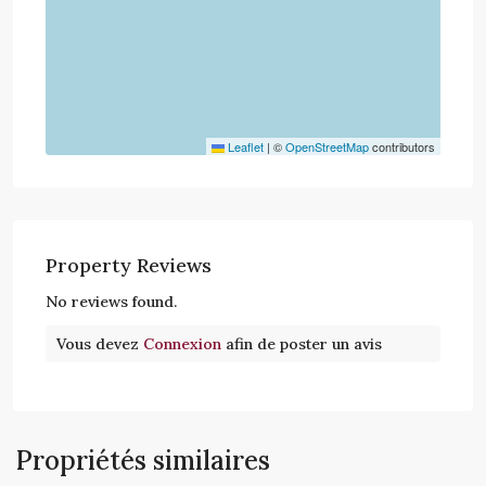
Leaflet
|
©
OpenStreetMap
contributors
Property Reviews
No reviews found.
Vous devez
Connexion
afin de poster un avis
Propriétés similaires
Hydra