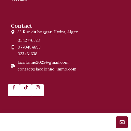
Contact
33 Rue du hoggar, Hydra, Alger
0542770323
0770484693
023461638
lacolonne2025@gmail.com
contact@lacolonne-immo.com
© 2025 LA COLONNE Crée par WD.DEVELOPERDZ. Tous
Droits Réservées.