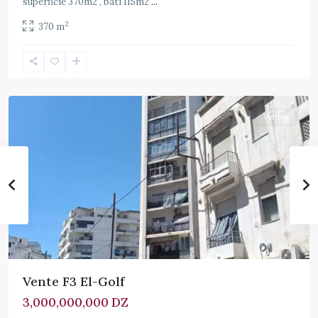
superficie 370m2 , bâti 115m2
...
2
370 m
El
Mouradia
Ventes
Vente F3 El-Golf
3,000,000,000 DZ