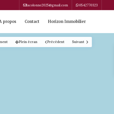
lacolonne2025@gmail.com
0542770323
A propos
Contact
Horizon Immobilier
ment
Plein écran
Précédent
Suivant