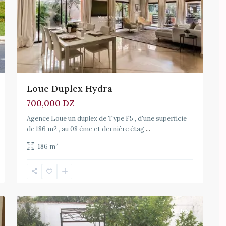
Loue Duplex Hydra
700,000 DZ
Agence Loue un duplex de Type F5 , d'une superficie
de 186 m2 , au 08 éme et dernière étag
...
2
186 m
15
Hydra
Ventes