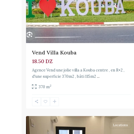
Vend Villa Kouba
18.50 DZ
Agence Vend une jolie villa a Kouba centre , en R+2 ,
d'une superficie 370m2 , bâti 115m2
...
2
370 m
Dely
20
Ibrahim
Locations