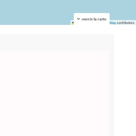
ouvrir la carte
Leaflet
|
©
OpenStreetMap
contributors