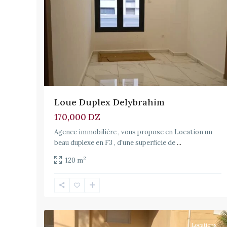
Loue Duplex Delybrahim
170,000 DZ
Agence immobilière , vous propose en Location un
beau duplexe en F3 , d'une superficie de
...
2
120 m
El
19
Biar
Locations