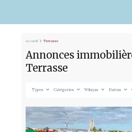
Accueil
Terrasse
Annonces immobilière
Terrasse
Types
Catégories
Wilayas
Daïras
2
Kouba
Ventes