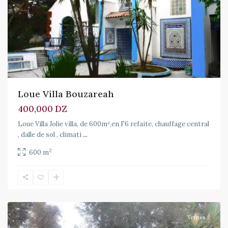
Loue Villa Bouzareah
400,000 DZ
Loue Villa Jolie villa, de 600m²,en F6 refaite, chauffage central
, dalle de sol , climati
...
2
600 m
El
Biar
Ventes