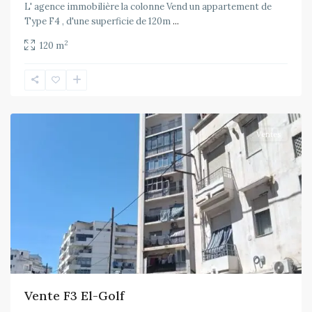
L' agence immobilière la colonne Vend un appartement de
Type F4 , d'une superficie de 120m
...
2
120 m
El
Mouradia
Ventes
Vente F3 El-Golf